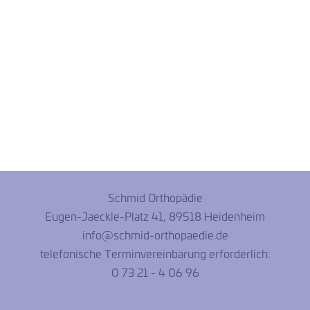
Schmid Orthopädie​
Eugen-Jaeckle-Platz 41, 89518 Heidenheim
info@schmid-orthopaedie.de
telefonische Terminvereinbarung erforderlich:
0 73 21 - 4 06 96